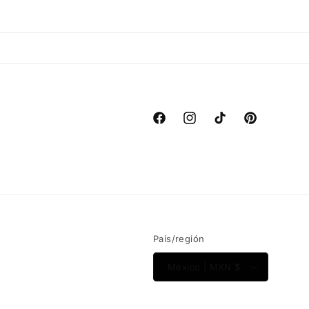
Facebook
Instagram
TikTok
Pinterest
País/región
México | MXN $