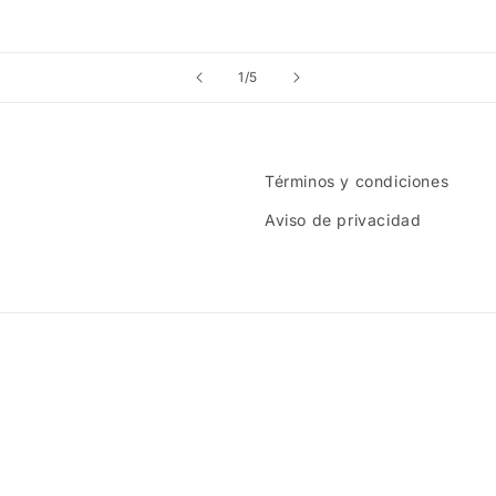
de
1
/
5
Términos y condiciones
Aviso de privacidad