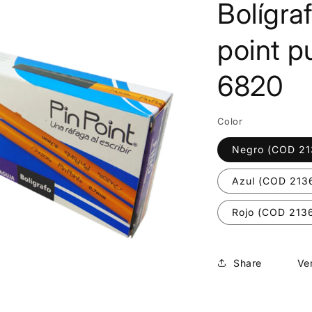
Bolígra
point p
6820
Color
Negro (COD 21
Azul (COD 213
Rojo (COD 213
Share
Ver