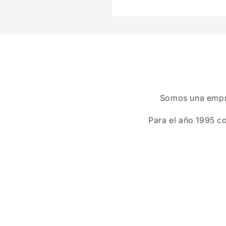
1
en
una
ventana
modal
Somos una empres
Para el año 1995 