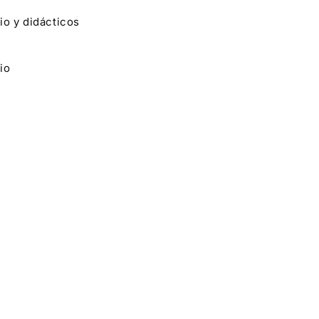
io y didácticos
io