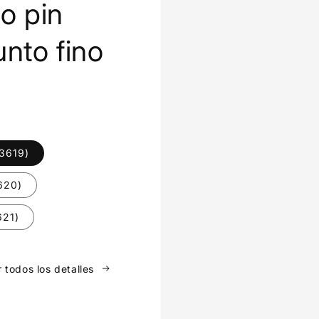
fo pin
unto fino
3619)
620)
621)
 todos los detalles