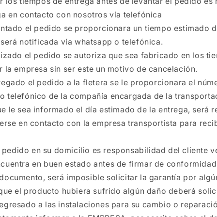
 los tiempos de entrega antes de levantar el pedido es 
ga en contacto con nosotros vía telefónica
ntado el pedido se proporcionara un tiempo estimado d
 será notificada vía whatsapp o telefónica.
izado el pedido se autoriza que sea fabricado en los t
r la empresa sin ser este un motivo de cancelación.
egado el pedido a la fletera se le proporcionara el núme
 telefónico de la compañía encargada de la transporta
e le sea informado el día estimado de la entrega, será 
nerse en contacto con la empresa transportista para recib
l pedido en su domicilio es responsabilidad del cliente ve
cuentra en buen estado antes de firmar de conformidad
documento, será imposible solicitar la garantía por algú
que el producto hubiera sufrido algún daño deberá solici
egresado a las instalaciones para su cambio o reparaci