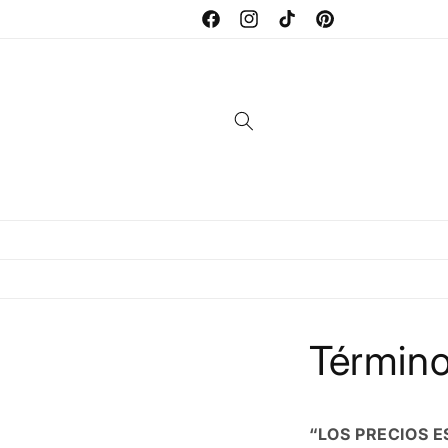
Ir
directamente
Facebook
Instagram
TikTok
Pinterest
al contenido
Término
“LOS PRECIOS E