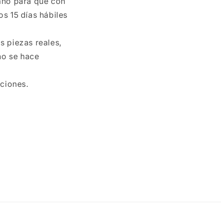
año para que con
os 15 días hábiles
s piezas reales,
no se hace
ciones.