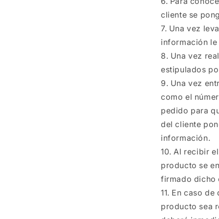
Para conocer
cliente se pon
Una vez leva
información le
Una vez real
estipulados po
Una vez entr
como el número
pedido para qu
del cliente po
información.
Al recibir e
producto se en
firmado dicho 
En caso de 
producto sea r