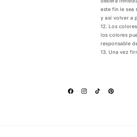
deberá inmedi
este fin le sea
y así volver a 
Los colores
los colores pu
responsable de
Una vez fir
Facebook
Instagram
TikTok
Pinterest