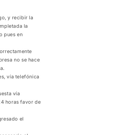
, y recibir la
ompletada la
do pues en
 correctamente
mpresa no se hace
a.
s, vía telefónica
esta vía
24 horas favor de
gresado el